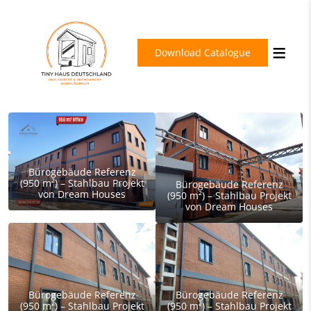
Download Catalogue
Bürogebäude Referenz
(950 m²) – Stahlbau Projekt
Bürogebäude Referenz
von Dream Houses
(950 m²) – Stahlbau Projekt
von Dream Houses
Bürogebäude Referenz
Bürogebäude Referenz
(950 m²) – Stahlbau Projekt
(950 m²) – Stahlbau Projekt