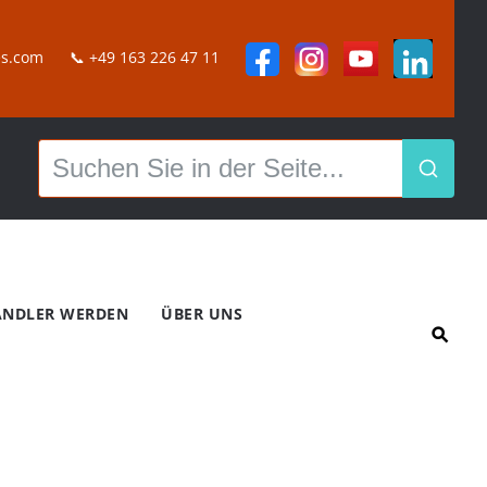
es.com
📞
+49 163 226 47 11
NDLER WERDEN
ÜBER UNS