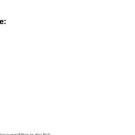
e:
assungsfähig in der EU)