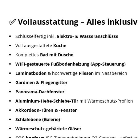
✅ Vollausstattung – Alles inklusiv
Schlüsselfertig inkl.
Elektro- & Wasseranschlüsse
Voll ausgestattete
Küche
Komplettes
Bad mit Dusche
WIFI-gesteuerte Fußbodenheizung (App-Steuerung)
Laminatboden
& hochwertige
Fliesen
im Nassbereich
Gardinen & Fliegengitter
Panorama-Dachfenster
Aluminium-Hebe-Schiebe-Tür
mit Wärmeschutz-Profilen
Akkordeon-Türen & -Fenster
Schlafebene (Galerie)
Wärmeschutz-gehärtete Gläser
COC-konform
(EG-Typgenehmigung O2-Caravan – sofort zul