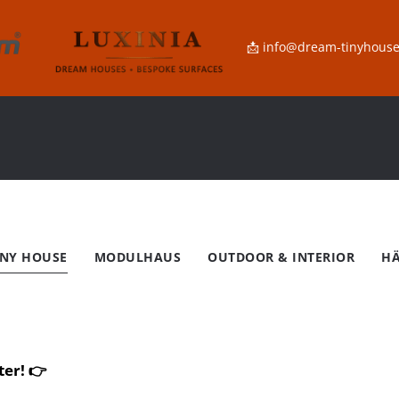
📩
info@dream-tinyhous
INY HOUSE
MODULHAUS
OUTDOOR & INTERIOR
HÄ
ergiewende im Tiny House?
er! 👉
igen Nachricht.