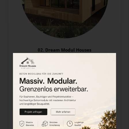
02. Dream Modul Houses
Dream Modul Häuser
verbinden modernen
Wohnkomfort mit nachhaltiger Architektur.
Mit innovativer Stahl-Holz-Konstruktion,
energieeffizienter Dämmung und flexibler
Modulbauweise schaffen wir langlebige und
zukunftsorientierte Wohnlösungen für jede
Lebenslage. Ob dauerhaftes Zuhause,
Ferienresidenz oder Bürogebäude – die Dream
Modul Häuser bieten maximale Gestaltungsfreiheit,
erstklassige Qualität und zeitlose Eleganz.