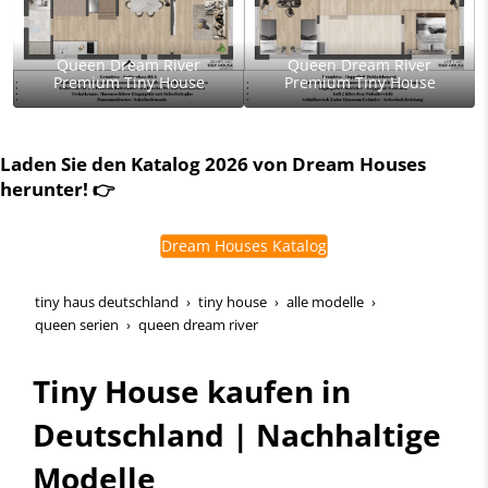
Queen Dream River
Queen Dream River
Premium Tiny House
Premium Tiny House
Schlüsselfertig. Energieeffizient. Zukunftssicher.
Laden Sie den Katalog 2026 von Dream Houses
Dream Houses Perfection
herunter! 👉
Dream Houses Katalog
tiny haus deutschland
tiny house
alle modelle
queen serien
queen dream river
Tiny House kaufen in
Deutschland | Nachhaltige
Modelle