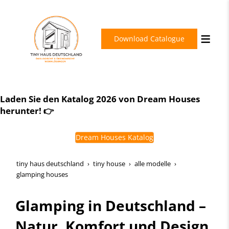
Download Catalogue
Schlüsselfertig. Energieeffizient. Zukunftssicher.
Laden Sie den Katalog 2026 von Dream Houses
Dream Houses Perfection
herunter! 👉
Dream Houses Katalog
tiny haus deutschland
tiny house
alle modelle
glamping houses
Glamping in Deutschland –
Natur, Komfort und Design