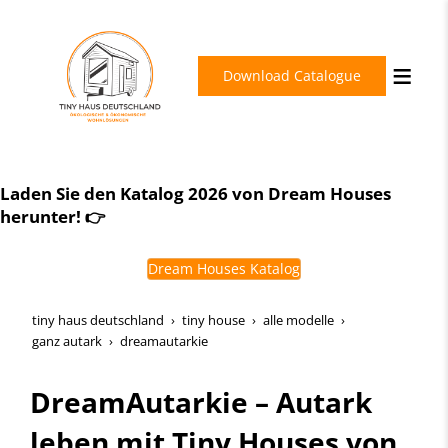
Download Catalogue
Bereit für Ihre persönliche Energiewende im Tiny
House?
Laden Sie den Katalog 2026 von Dream Houses
herunter! 👉
Ihre Unabhängigkeit beginnt mit einer einzigen
Nachricht.
Dream Houses Katalog
tiny haus deutschland
tiny house
alle modelle
ganz autark
dreamautarkie
DreamAutarkie – Autark
leben mit Tiny Houses von