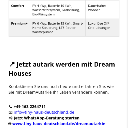
Comfort
PV 4 kWp, Batterie 10 kWh,
Dauerhaftes
Wasserfiltersystem, Gasheizung,
Wohnen
Bio-Klärsystem
Premium+
PV 6 kWp, Batterie 15 kWh, Smart-
Luxuriöse Off-
Home Steuerung, LTE-Router,
Grid-Lösungen
Wärmepumpe
📍
Jetzt autark werden mit Dream
Houses
Kontaktieren Sie uns noch heute und erfahren Sie, wie
Sie mit DreamAutarkie Ihr Leben verändern können.
📞
+49 163 2264711
📧
info@tiny-haus-deutschland.de
📲
Jetzt WhatsApp-Beratung starten
🌐
www.tiny-haus-deutschland.de/dreamautarkie