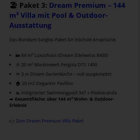
🏖️ Paket 3:
Dream Premium – 144
m² Villa mit Pool & Outdoor-
Ausstattung
Das Rundum-Sorglos-Paket für höchste Ansprüche.
🏡 84 m² Luxushaus (Dream Edelweiss 8400)
🌞 20 m² Markisewelt Pergola DTS 1400
🍴 3 m Dream Gartenküche – voll ausgestattet
🏠 20 m2 Eleganter Pavillon
🏊 Integrierter Swimmingpool 3x7 + Poolveranda
➡️
Gesamtfläche: über 144 m² Wohn- & Outdoor-
Erlebnis
👉
Zum Dream Premium Villa Paket