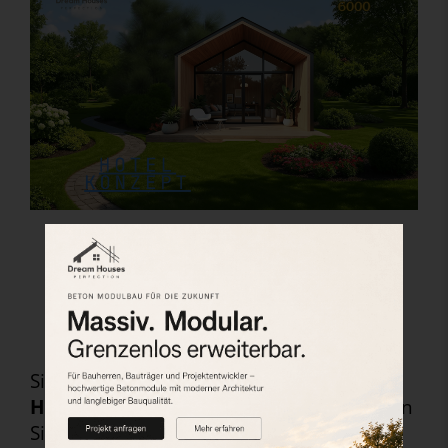
Tiny Houses in Deutschland
kaufen – Nachhaltig, mobil &
💰
stilvoll wohnen
Sie fragen sich:
Was kostet ein Tiny
House?
Bei
Tiny Haus Deutschland
finden
Sie
transparente Preise
,
faire Angebote