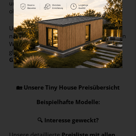
und
maßgeschneiderte Lösungen
– ganz
ohne versteckte Kosten.
Unsere
Tiny House Preise
richten sich
nach Größe, Ausstattung und individuellen
Wünschen – dabei bleibt eines immer
gleich:
Unsere Qualität „Made in
Germany“.
🏡 Unsere Tiny House Preisübersicht
Beispielhafte Modelle:
🔍
Interesse geweckt?
Unsere detaillierte
Preisliste mit allen