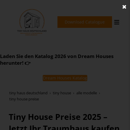
✖
Download Catalogue
Schlüsselfertig. Energieeffizient. Zukunftssicher.
Laden Sie den Katalog 2026 von Dream Houses
Dream Houses Perfection
herunter! 👉
Dream Houses Katalog
tiny haus deutschland
tiny house
alle modelle
tiny house preise
Tiny House Preise 2025 –
Jetzt Ihr Traumhaus kaufen