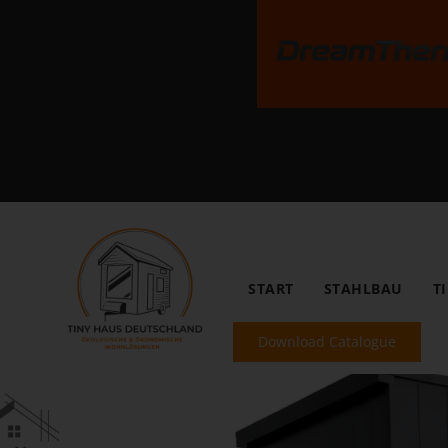
START
STAHLBAU
T
Download Catalogue