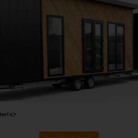
er! 👉
Dream Houses Katalog