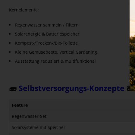
Kernelemente:
Regenwasser sammeln / Filtern
Solarenergie & Batteriespeicher
Kompost-/Trocken-/Bio‑Toilette
Kleine Gemüsebeete, Vertical Gardening
Ausstattung reduziert & multifunktional
🧱
Selbstversorgungs‑Konzepte
& 
Feature
Regenwasser‑Set
Solarsysteme mit Speicher