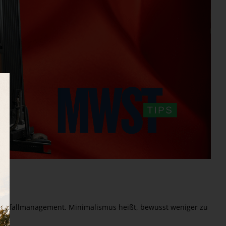
d Abfallmanagement. Minimalismus heißt, bewusst weniger zu