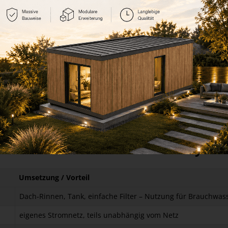
Minimalismus‑Features bei Tiny Ha
Umsetzung / Vorteil
Dach‑Rinnen, Tank, einfache Filter – Nutzung für Brauchwas
eigenes Stromnetz, teils unabhängig vom Netz