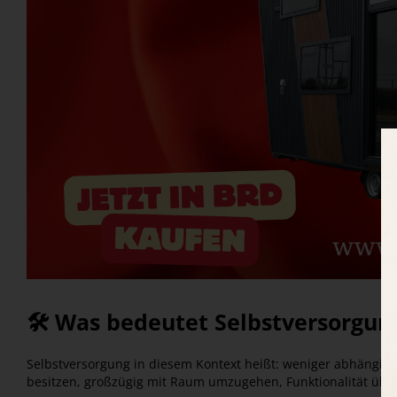
🛠️ Was bedeutet Selbstversorgu
Selbstversorgung in diesem Kontext heißt: weniger abhängig
besitzen, großzügig mit Raum umzugehen, Funktionalität über 