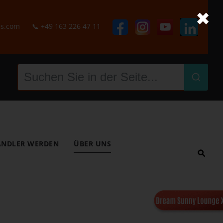
✖
es.com
📞
+49 163 226 47 11
NDLER WERDEN
ÜBER UNS