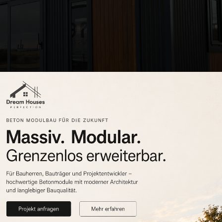
ng & Minimalismus im
Tiny House
?
 von externen Ressourcen sein – für Wasser, Energie, Nahrung un
Dekoration zu stellen.