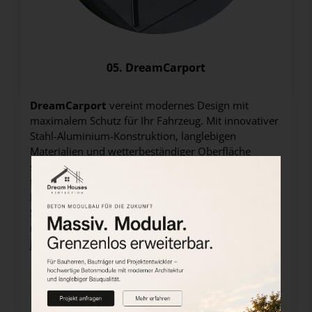
05. DreamCarport
DreamCarport
vereint modernes Design mit
maximalem Schutz für Ihr Fahrzeug. Mit innovativer
Stahl-Aluminium-Konstruktion, langlebigen
Materialien und wetterbeständiger Oberfläche
schaffen wir hochwertige Überdachungslösungen
für jedes Grundstück. Ob Einzelcarport,
Doppelcarport oder Modell mit integriertem
Stauraum – DreamCarport bietet flexible Optionen,
robuste Qualität und einen eleganten Look, der zu
jedem Zuhause passt.
Dream Carports>>>