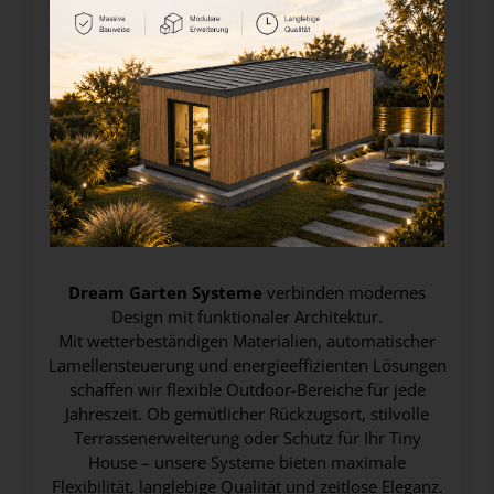
04. Dream Pergola & Gartenhaus Systeme
Dream Garten Systeme
verbinden modernes
Design mit funktionaler Architektur.
Mit wetterbeständigen Materialien, automatischer
Lamellensteuerung und energieeffizienten Lösungen
schaffen wir flexible Outdoor-Bereiche für jede
Jahreszeit. Ob gemütlicher Rückzugsort, stilvolle
Terrassenerweiterung oder Schutz für Ihr Tiny
House – unsere Systeme bieten maximale
Flexibilität, langlebige Qualität und zeitlose Eleganz.