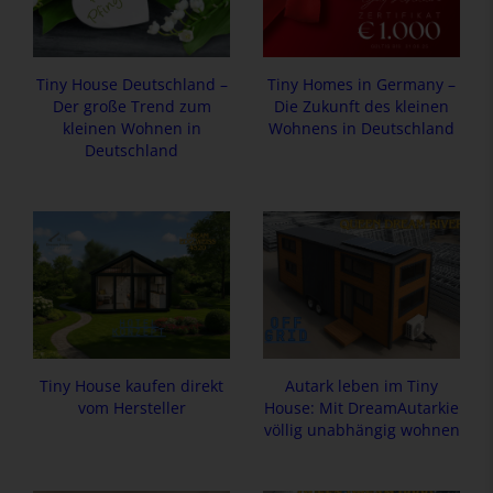
Tiny House Deutschland –
Tiny Homes in Germany –
Der große Trend zum
Die Zukunft des kleinen
kleinen Wohnen in
Wohnens in Deutschland
Deutschland
Tiny House kaufen direkt
Autark leben im Tiny
vom Hersteller
House: Mit DreamAutarkie
völlig unabhängig wohnen