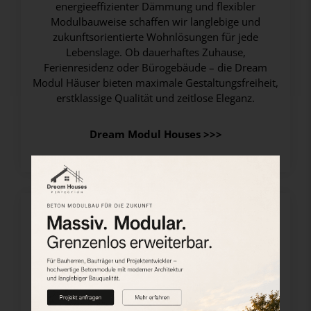
energieeffizienter Dämmung und flexibler
Modulbauweise schaffen wir langlebige und
zukunftsorientierte Wohnlösungen für jede
Lebenslage. Ob dauerhaftes Zuhause,
Ferienresidenz oder Bürogebäude – die Dream
Modul Häuser bieten maximale Gestaltungsfreiheit,
erstklassige Qualität und zeitlose Eleganz.
Dream Modul Houses >>>