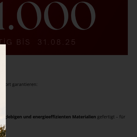
mfort garantieren:
langlebigen und energieeffizienten Materialien
gefertigt – für