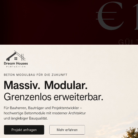
m Tiny House
hochwertigen Komponenten ausgestattet, die Langlebigkeit und Ko
n, die überzeugen
Jedes unserer Tiny Houses und Modulhäuser wird aus
nachhaltigen, 