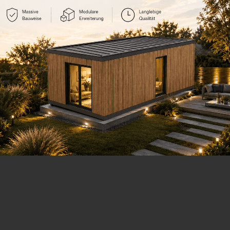
🚀 Näher an Ihrem Traum-Tiny House! 🏡
 freien Lebensraum verwirklichen? Kontaktieren Sie uns noch heu
Ihr Tiny House einzigartig
aus nach Ihren Vorstellungen: