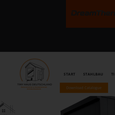
START
STAHLBAU
T
Download Catalogue