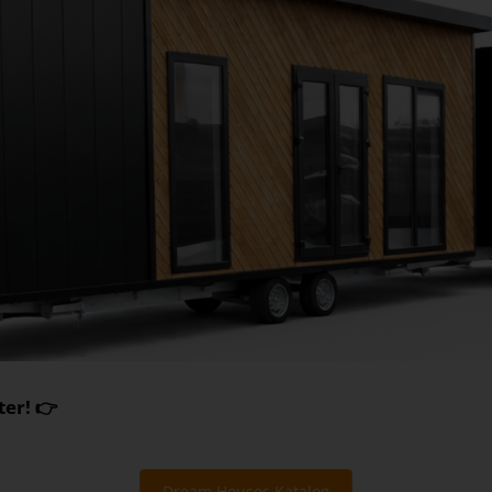
er! 👉
Dream Houses Katalog