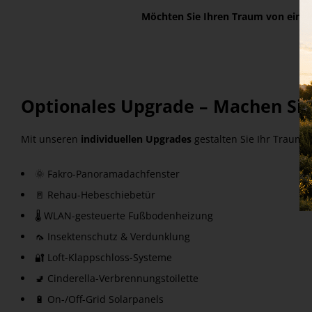
Möchten Sie Ihren Traum von einem
Optionales Upgrade – Machen Sie 
Mit unseren
individuellen Upgrades
gestalten Sie Ihr Traumh
🌞 Fakro-Panoramadachfenster
🚪 Rehau-Hebeschiebetür
🌡 WLAN-gesteuerte Fußbodenheizung
🦟 Insektenschutz & Verdunklung
🔐 Loft-Klappschloss-Systeme
🚽 Cinderella-Verbrennungstoilette
🔋 On-/Off-Grid Solarpanels