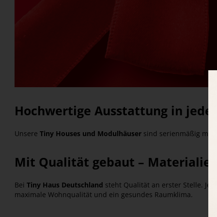
Hochwertige Ausstattung in jede
Unsere
Tiny Houses und Modulhäuser
sind serienmäßig mit 
Mit Qualität gebaut – Materialie
Bei
Tiny Haus Deutschland
steht Qualität an erster Stelle. 
maximale Wohnqualität und ein gesundes Raumklima.