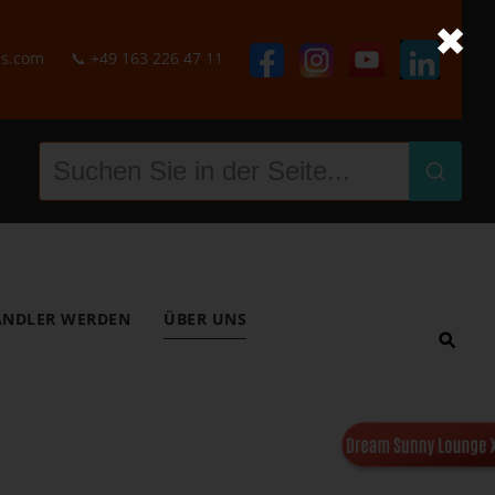
✖
es.com
📞
+49 163 226 47 11
NDLER WERDEN
ÜBER UNS